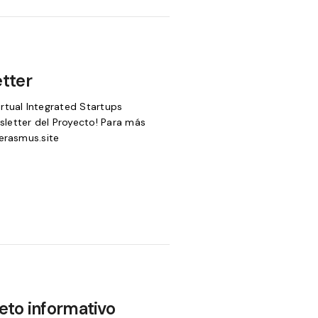
etter
rtual Integrated Startups
letter del Proyecto! Para más
e.erasmus.site
eto informativo