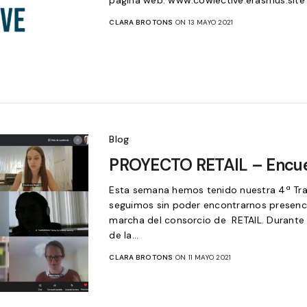
página web: www.cowlective.erasmus.site
CLARA BROTONS
ON 13 MAYO 2021
Blog
PROYECTO RETAIL – Encue
Esta semana hemos tenido nuestra 4ª Tra
seguimos sin poder encontrarnos presenc
marcha del consorcio de RETAIL. Durante l
de la…
CLARA BROTONS
ON 11 MAYO 2021