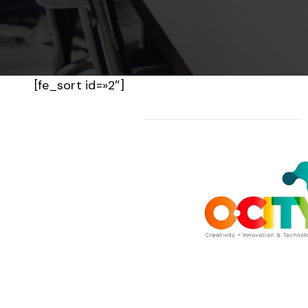
[fe_sort id=»2″]