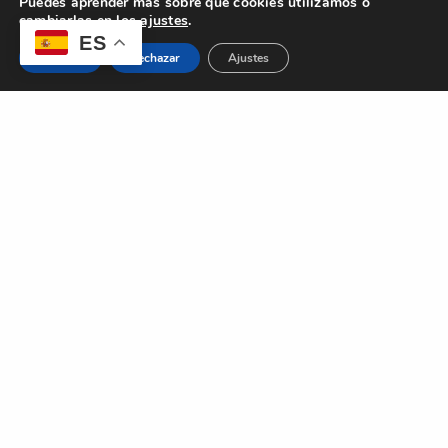
Puedes aprender más sobre qué cookies utilizamos o
cambiarlas en los
ajustes
.
ES
Aceptar
Rechazar
Ajustes
CONTACTO
MEUS
info@meuskills.eu
www.meuskills.es