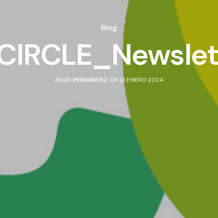
Blog
IRCLE_Newslet
JULIO HERNÁNDEZ
ON 21 ENERO 2024