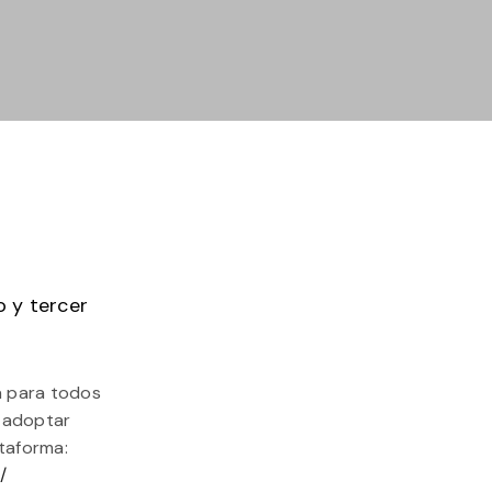
 y tercer
a para todos
y adoptar
ataforma:
/