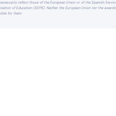
ecessarily reflect those of the European Union or of the Spanish Servic
lisation of Education (SEPIE). Neither the European Union nor the awardi
ible for them.
Política de
Política
privacidad
ills.eu
lls.es