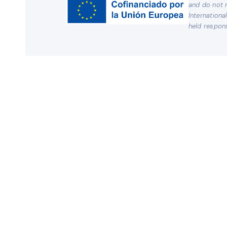
and do not n
Internationa
held respons
CONTACTO
MEUS
info@meusk
www.meuski