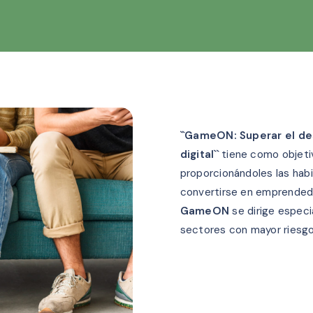
``GameON: Superar el de
digital``
tiene como objetiv
proporcionándoles las hab
convertirse en emprendedor
GameON
se dirige especi
sectores con mayor riesgo